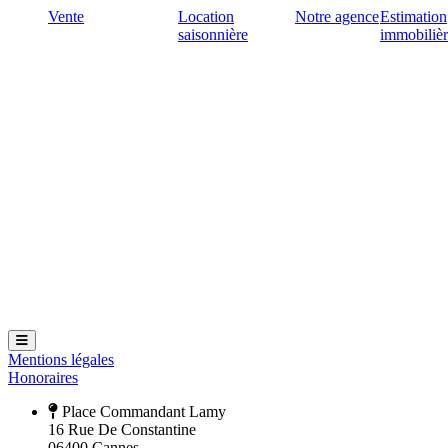
Vente
Location
Notre agence
Estimation
saisonnière
immobiliè
Hamburger Toggle Menu
Mentions légales
Honoraires
Place Commandant Lamy
16 Rue De Constantine
06400 Cannes