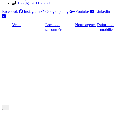
+33 (6) 34 11 73 80
Facebook
Instagram
Google-plus-g
Youtube
Linkedin
Vente
Location
Notre agence
Estimation
saisonnière
immobiliè
Hamburger Toggle Menu