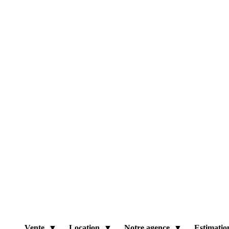
Vente
Location
Notre agence
Estimatio