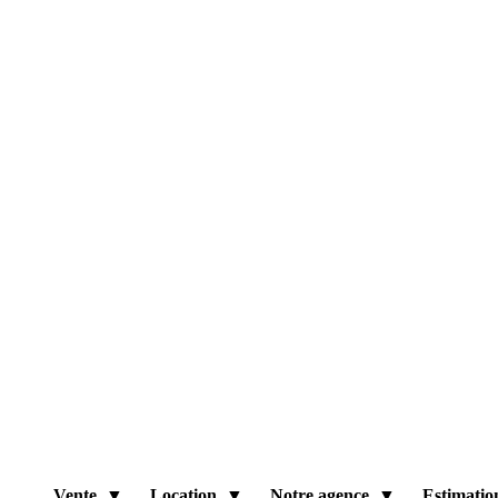
Vente
Location
Notre agence
Estimatio